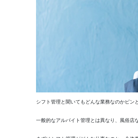
シフト管理と聞いてもどんな業務なのかピン
一般的なアルバイト管理とは異なり、風俗店