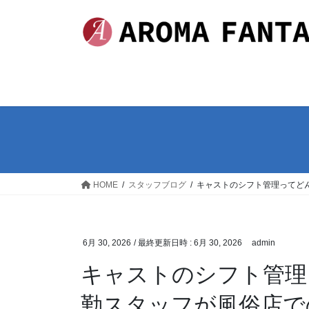
コ
ナ
ン
ビ
テ
ゲ
ン
ー
ツ
シ
へ
ョ
ス
ン
キ
に
ッ
移
プ
動
HOME
スタッフブログ
キャストのシフト管理ってど
6月 30, 2026
/ 最終更新日時 :
6月 30, 2026
admin
キャストのシフト管理
勤スタッフが風俗店で