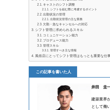
キャストのシフト調整
シフトを組む際に考慮するポイント
出勤状況の管理
出勤状況管理の主な業務
欠勤・急なキャンセルへの対応
シフト管理に求められるスキル
コミュニケーション能力
プロデュース能力
管理スキル
管理すべき主な情報
風俗店にとってシフト管理はもっとも重要な仕
この記事を書いた人
井田 圭
建築業界
として働