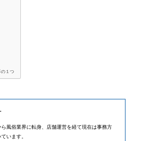
事の１つ
一
から風俗業界に転身、店舗運営を経て現在は事務方
いています。