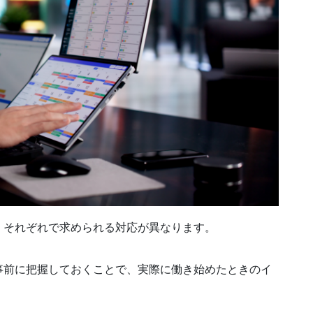
、それぞれで求められる対応が異なります。
事前に把握しておくことで、実際に働き始めたときのイ