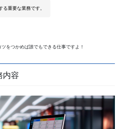
する重要な業務です。
コツをつかめば誰でもできる仕事ですよ！
務内容