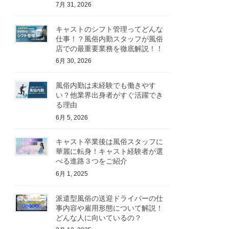
7月 31, 2026
キャストのシフト管理ってどんな
仕事！？風俗内勤スタッフが風俗
店での最重要業務を徹底解説！！
6月 30, 2026
風俗内勤は未経験でも働きやす
い？他業界出身者がすぐ活躍でき
る理由
6月 5, 2026
キャスト卒業後は風俗スタッフに
華麗に転身！キャスト経験者が選
べる進路３つをご紹介
6月 1, 2025
派遣型風俗の送迎ドライバーの仕
事内容や雇用形態について解説！
どんな人に向いているの？