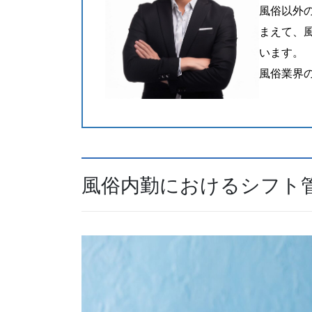
風俗以外
まえて、
います。
風俗業界
風俗内勤におけるシフト