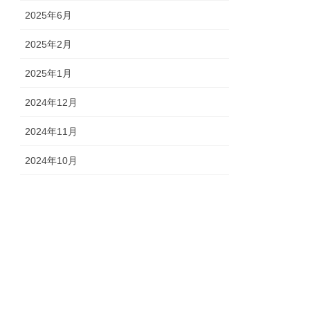
2025年6月
2025年2月
2025年1月
2024年12月
2024年11月
2024年10月