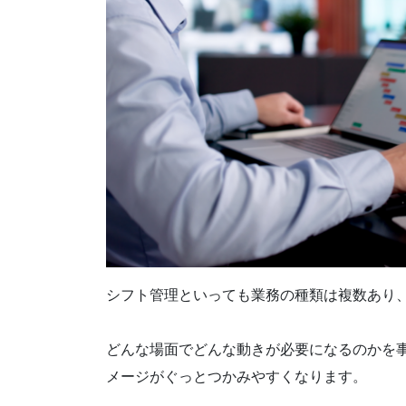
シフト管理といっても業務の種類は複数あり
どんな場面でどんな動きが必要になるのかを
メージがぐっとつかみやすくなります。